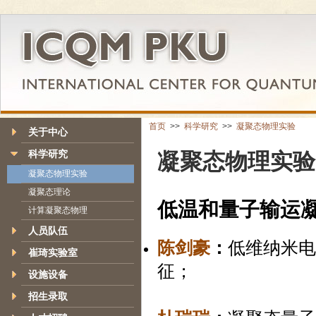
首页
>>
科学研究
>>
凝聚态物理实验
关于中心
科学研究
凝聚态物理实验
凝聚态物理实验
凝聚态理论
低温和量子输运
计算凝聚态物理
人员队伍
陈剑豪
：
低维纳米电
崔琦实验室
征；
设施设备
招生录取