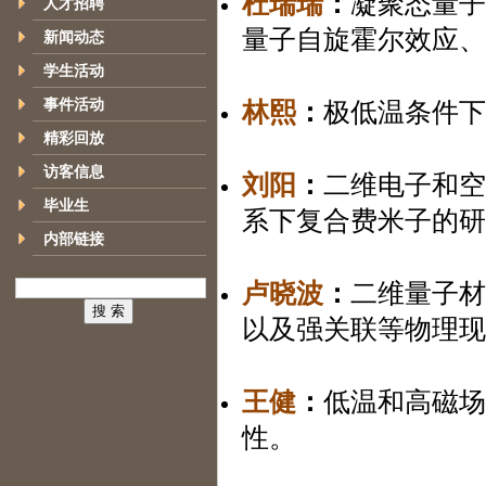
杜瑞瑞
：
凝聚态量子
人才招聘
量子自旋霍尔效应、Lu
新闻动态
学生活动
事件活动
林熙
：
极低温条件下
精彩回放
访客信息
刘阳
：
二维电子和空
毕业生
系下复合费米子的研究
内部链接
卢晓波
：
二维量子材
以及强关联等物理现
王健
：
低温和高磁场
性。