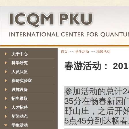
首页
>>
学生活动
>>
班级活动
关于中心
科学研究
春游活动： 2013
人员队伍
崔琦实验室
参加活动的总计
2
设施设备
招生录取
35
分在畅春新园
人才招聘
野山庄，之后开
新闻动态
5
点
45
分到达畅春
学生活动