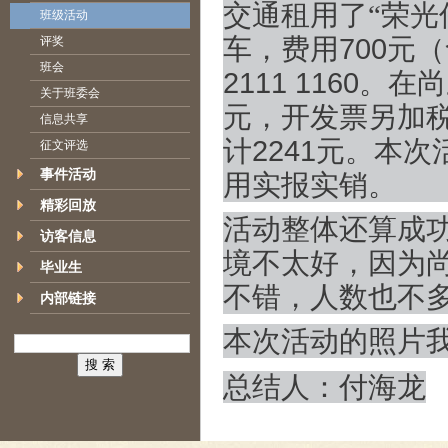
交通租用了“荣光
班级活动
车，费用
700
元（
评奖
班会
2111 1160
。在尚
关于班委会
元，开发票另加
信息共享
计
2241
元。本次
征文评选
事件活动
用实报实销。
精彩回放
活动整体还算成
访客信息
境不太好，因为
毕业生
不错，人数也不
内部链接
本次活动的照片
总结人：付海龙